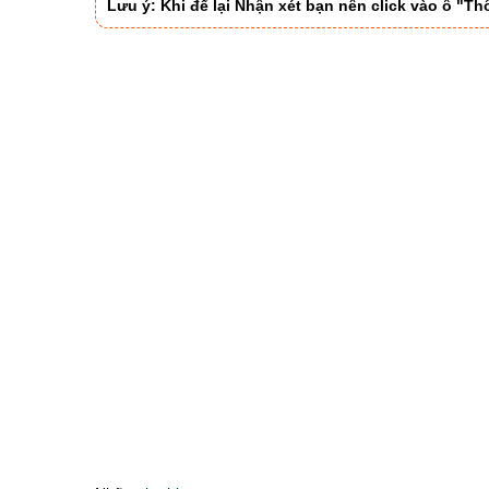
Lưu ý: Khi để lại Nhận xét bạn nên click vào ô "T