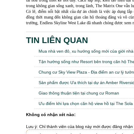
tài hoa trong thiết kế nơi đây. Cách sắp xếp, kiến tạo hiện đạ
trong không gian sống xanh, trong lành, The Matrix One vẫn lu
Có lẽ, điểm nổi bật nhất của dự án chính là việc áp dụng lắp
đồng thời mang đến không gian căn hộ thoáng đãng và vô cùng
trường, Endless Skyline West Lake đã nhanh chóng được xem n
TIN LIÊN QUAN
Mua nhà ven đô, xu hướng sống mới của giới nhà g
Tận hưởng sống như Resort bên trong căn hộ The 
Chung cư Sky View Plaza - Địa điểm an cư lý tưởng
Sản phẩm được Ưa thích tại dự án Amber Riversid
Giao thông thuận tiện tại chung cư Roman
Ưu điểm khi lựa chọn căn hộ view hồ tại The Sola
Không có nhận xét nào:
Lưu ý: Chỉ thành viên của blog này mới được đăng nhận 