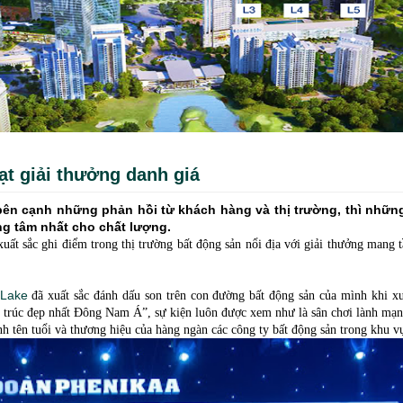
ạt giải thưởng danh giá
ên cạnh những phản hồi từ khách hàng và thị trường, thì những
ng tâm nhất cho chất lượng.
uất sắc ghi điểm trong thị trường bất động sản nổi địa với giải thưởng mang 
 Lake
đã xuất sắc đánh dấu son trên con đường bất động sản của mình khi xu
n trúc đẹp nhất Đông Nam Á”, sự kiện luôn được xem như là sân chơi lành mạn
nh tên tuổi và thương hiệu của hàng ngàn các công ty bất động sản trong khu 