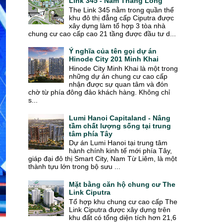
Link 345 - Nam Thăng Long
The Link 345 nằm trong quần thể
khu đô thị đẳng cấp Ciputra được
xây dựng làm tổ hợp 3 tòa nhà
chung cư cao cấp cao 21 tầng được đầu tư d...
Ý nghĩa của tên gọi dự án
Hinode City 201 Minh Khai
Hinode City Minh Khai là một trong
những dự án chung cư cao cấp
nhận được sự quan tâm và đón
chờ từ phía đông đảo khách hàng. Không chỉ
s...
Lumi Hanoi Capitaland - Nâng
tầm chất lượng sống tại trung
tâm phía Tây
Dự án Lumi Hanoi tại trung tâm
hành chính kinh tế mới phía Tây,
giáp đại đô thị Smart City, Nam Từ Liêm, là một
thành tựu lớn trong bộ sưu ...
Mặt bằng căn hộ chung cư The
Link Ciputra
Tổ hợp khu chung cư cao cấp The
Link Ciputra được xây dựng trên
khu đất có tổng diện tích hơn 21,6