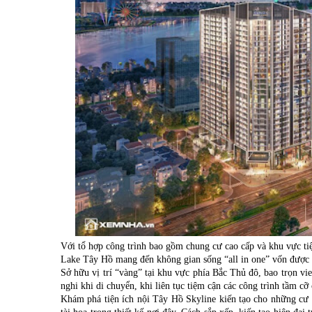
Với tổ hợp công trình bao gồm chung cư cao cấp và khu vực tiệ
Lake Tây Hồ mang đến không gian sống “all in one” vốn được x
Sở hữu vị trí “vàng” tại khu vực phía Bắc Thủ đô, bao trọn v
nghi khi di chuyển, khi liên tục tiệm cận các công trình tầm c
Khám phá tiện ích nội Tây Hồ Skyline kiến tạo cho những cư 