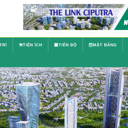
 TRÍ
TIỆN ÍCH
TIẾN ĐỘ
MẶT BẰNG