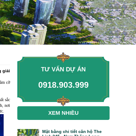
TƯ VẤN DỰ ÁN
 giải
tầm cỡ
0918.903.999
ất sắc
h, nơi
vực.
XEM NHIỀU
Mặt bằng chi tiết căn hộ The