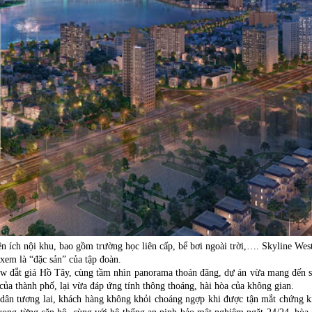
n ích nội khu, bao gồm trường học liên cấp, bể bơi ngoài trời,…. Skyline Wes
em là “đặc sản” của tập đoàn.
iew đắt giá Hồ Tây, cùng tầm nhìn panorama thoán đãng, dự án vừa mang đến s
ỡ của thành phố, lại vừa đáp ứng tính thông thoáng, hài hòa của không gian.
dân tương lai, khách hàng không khỏi choáng ngợp khi được tận mắt chứng k