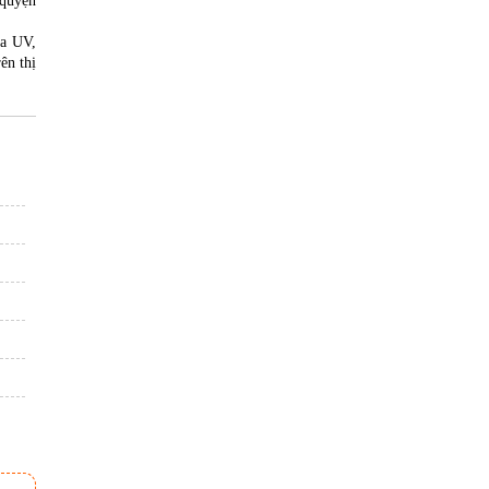
 quyện
ia UV,
ên thị