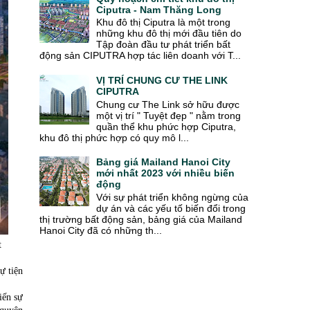
Ciputra - Nam Thăng Long
Khu đô thị Ciputra là một trong
những khu đô thị mới đầu tiên do
Tập đoàn đầu tư phát triển bất
động sản CIPUTRA hợp tác liên doanh với T...
VỊ TRÍ CHUNG CƯ THE LINK
CIPUTRA
Chung cư The Link sở hữu được
một vị trí " Tuyệt đẹp " nằm trong
quần thể khu phức hợp Ciputra,
khu đô thị phức hợp có quy mô l...
Bảng giá Mailand Hanoi City
mới nhất 2023 với nhiều biến
động
Với sự phát triển không ngừng của
dự án và các yếu tố biến đổi trong
thị trường bất động sản, bảng giá của Mailand
Hanoi City đã có những th...
t
ự tiện
iến sự