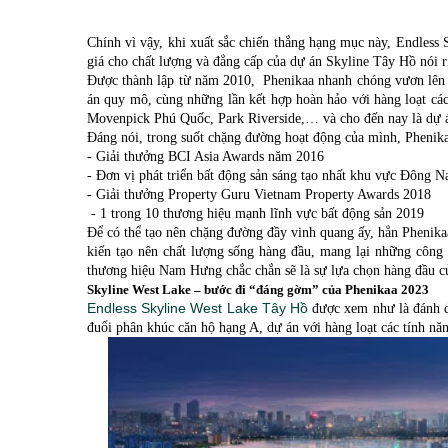
Chính vì vậy, khi xuất sắc chiến thắng hạng mục này, Endless 
giá cho chất lượng và đẳng cấp của dự án Skyline Tây Hồ nói 
Được thành lập từ năm 2010, Phenikaa nhanh chóng vươn lên tr
án quy mô, cùng những lần kết hợp hoàn hảo với hàng loạt các
Movenpick Phú Quốc, Park Riverside,… và cho đến nay là dự án
Đáng nói, trong suốt chặng đường hoạt động của mình, Phenika
- Giải thưởng BCI Asia Awards năm 2016
- Đơn vị phát triển bất động sản sáng tạo nhất khu vực Đông 
- Giải thưởng Property Guru Vietnam Property Awards 2018
- 1 trong 10 thương hiệu mạnh lĩnh vực bất động sản 2019
Để có thể tạo nên chặng đường đầy vinh quang ấy, hẳn Phenika
kiến tạo nên chất lượng sống hàng đầu, mang lại những công 
thương hiệu Nam Hưng chắc chắn sẽ là sự lựa chọn hàng đầu củ
Skyline West Lake – bước đi “đáng gờm” của Phenikaa 2023
Endless Skyline West Lake Tây Hồ
được xem như là đánh dấ
đuổi phân khúc căn hộ hạng A, dự án với hàng loạt các tính năn