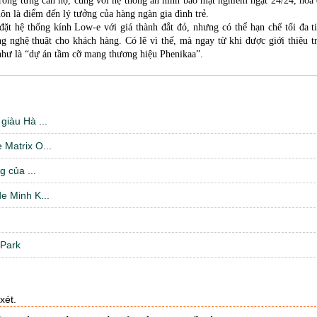
i trong từng căn hộ, cùng với hệ thống an ninh bảo mật nghiêm ngặt 24/24, hòa
ôn là điểm đến lý tưởng của hàng ngàn gia đình trẻ.
 đặt hệ thống kính Low-e với giá thành đắt đỏ, nhưng có thể hạn chế tối đa t
 nghệ thuật cho khách hàng. Có lẽ vì thế, mà ngay từ khi được giới thiệu tr
hư là “dự án tầm cỡ mang thương hiệu Phenikaa”.
iàu Hà ...
Matrix O...
 của ...
e Minh K...
 Park
xét.