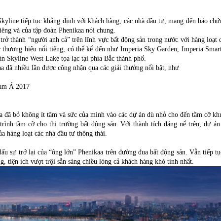
Skyline tiếp tục khẳng định với khách hàng, các nhà đầu tư, mang đến bảo chứ
riêng và của tập đoàn Phenikaa nói chung.
ở thành “người anh cả” trên lĩnh vực bất động sản trong nước với hàng loạt 
 thương hiệu nổi tiếng, có thể kể đến như Imperia Sky Garden, Imperia Smart
 Skyline West Lake tọa lạc tại phía Bắc thành phố.
a đã nhiều lần được công nhận qua các giải thưởng nổi bật, như
Nam Á 2017
a đã bỏ không ít tâm và sức của mình vào các dự án dù nhỏ cho đến tầm cỡ kh
trình tầm cỡ cho thị trường bất động sản. Với thành tích đáng nể trên, dự á
a hàng loạt các nhà đầu tư thông thái.
u sự trở lại của “ông lớn” Phenikaa trên đường đua bất động sản. Vẫn tiếp tụ
g, tiện ích vượt trội sẵn sàng chiều lòng cả khách hàng khó tính nhất.