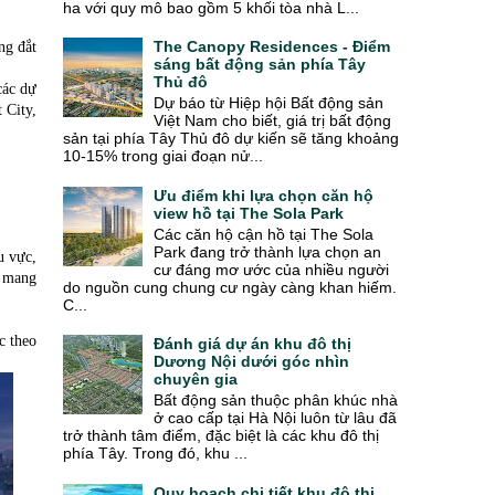
ha với quy mô bao gồm 5 khối tòa nhà L...
The Canopy Residences - Điểm
ng đắt
sáng bất động sản phía Tây
Thủ đô
các dự
Dự báo từ Hiệp hội Bất động sản
 City,
Việt Nam cho biết, giá trị bất động
sản tại phía Tây Thủ đô dự kiến sẽ tăng khoảng
10-15% trong giai đoạn nử...
Ưu điểm khi lựa chọn căn hộ
view hồ tại The Sola Park
Các căn hộ cận hồ tại The Sola
Park đang trở thành lựa chọn an
u vực,
cư đáng mơ ước của nhiều người
n mang
do nguồn cung chung cư ngày càng khan hiếm.
C...
c theo
Đánh giá dự án khu đô thị
Dương Nội dưới góc nhìn
chuyên gia
Bất động sản thuộc phân khúc nhà
ở cao cấp tại Hà Nội luôn từ lâu đã
trở thành tâm điểm, đặc biệt là các khu đô thị
phía Tây. Trong đó, khu ...
Quy hoạch chi tiết khu đô thị