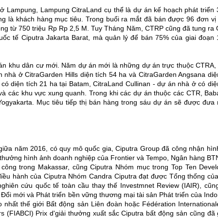
ở Lampung, Lampung CitraLand cụ thể là dự án kế hoạch phát triển 
g là khách hàng mục tiêu. Trong buổi ra mắt đã bán được 96 đơn vị 
động từ 750 triệu Rp Rp 2,5 M. Tuy Tháng Năm, CTRP cũng đã tung ra 
uốc tế Ciputra Jakarta Barat, mà quản lý để bán 75% của giai đoạn 
án khu dân cư mới. Năm dự án mới là những dự án trực thuộc CTRA, 
hà ở CitraGarden Hills diện tích 54 ha và CitraGarden Angsana diện
ó diện tích 21 ha tại Batam, CitraLand Cullinan - dự án nhà ở có diệ
a và các khu vực xung quanh. Trong khi các dự án thuộc các CTR, Baba
ogyakarta. Mục tiêu tiếp thị bán hàng trong sáu dự án sẽ được đưa 
giữa năm 2016, có quy mô quốc gia, Ciputra Group đã công nhận hìn
iải thưởng hình ảnh doanh nghiệp của Frontier và Tempo, Ngân hàng BT
nh công trong Makassar, cũng Ciputra Nhóm mục trong Top Ten Devel
c điều hành của Ciputra Nhóm Candra Ciputra đạt được Tổng thống củ
nghiên cứu quốc tế toàn cầu thay thế Investmnet Review (IAIR), cũn
Đổi mới và Phát triển bền vững thương mại tài sản Phát triển của Ind
o nhất thế giới Bất động sản Liên đoàn hoặc Fédération International
s (FIABCI) Prix d'giải thưởng xuất sắc Ciputra bất động sản cũng đã