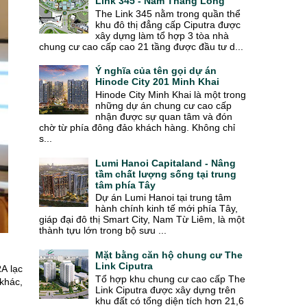
Link 345 - Nam Thăng Long
The Link 345 nằm trong quần thể
khu đô thị đẳng cấp Ciputra được
xây dựng làm tổ hợp 3 tòa nhà
chung cư cao cấp cao 21 tầng được đầu tư d...
Ý nghĩa của tên gọi dự án
Hinode City 201 Minh Khai
Hinode City Minh Khai là một trong
những dự án chung cư cao cấp
nhận được sự quan tâm và đón
chờ từ phía đông đảo khách hàng. Không chỉ
s...
Lumi Hanoi Capitaland - Nâng
tầm chất lượng sống tại trung
tâm phía Tây
Dự án Lumi Hanoi tại trung tâm
hành chính kinh tế mới phía Tây,
giáp đại đô thị Smart City, Nam Từ Liêm, là một
thành tựu lớn trong bộ sưu ...
Mặt bằng căn hộ chung cư The
Link Ciputra
A lạc
Tổ hợp khu chung cư cao cấp The
 khác,
Link Ciputra được xây dựng trên
khu đất có tổng diện tích hơn 21,6