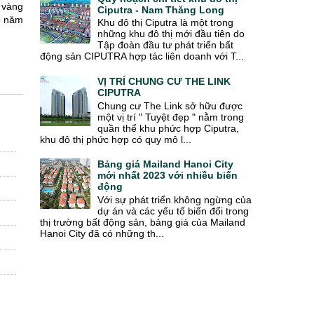
g vàng
Ciputra - Nam Thăng Long
5 năm
Khu đô thị Ciputra là một trong
những khu đô thị mới đầu tiên do
Tập đoàn đầu tư phát triển bất
động sản CIPUTRA hợp tác liên doanh với T...
VỊ TRÍ CHUNG CƯ THE LINK
CIPUTRA
Chung cư The Link sở hữu được
một vị trí " Tuyệt đẹp " nằm trong
quần thể khu phức hợp Ciputra,
khu đô thị phức hợp có quy mô l...
Bảng giá Mailand Hanoi City
mới nhất 2023 với nhiều biến
động
Với sự phát triển không ngừng của
dự án và các yếu tố biến đổi trong
thị trường bất động sản, bảng giá của Mailand
Hanoi City đã có những th...