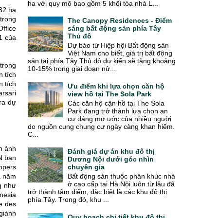
ha với quy mô bao gồm 5 khối tòa nhà L...
32 ha
trong
The Canopy Residences - Điểm
Office
sáng bất động sản phía Tây
Thủ đô
1 của
Dự báo từ Hiệp hội Bất động sản
Việt Nam cho biết, giá trị bất động
sản tại phía Tây Thủ đô dự kiến sẽ tăng khoảng
trong
10-15% trong giai đoạn nử...
 tích
n tích
Ưu điểm khi lựa chọn căn hộ
rsari
view hồ tại The Sola Park
ra dự
Các căn hộ cận hồ tại The Sola
Park đang trở thành lựa chọn an
cư đáng mơ ước của nhiều người
do nguồn cung chung cư ngày càng khan hiếm.
C...
h ảnh
Đánh giá dự án khu đô thị
N ban
Dương Nội dưới góc nhìn
opers
chuyên gia
Bất động sản thuộc phân khúc nhà
a năm
ở cao cấp tại Hà Nội luôn từ lâu đã
g như
trở thành tâm điểm, đặc biệt là các khu đô thị
onesia
phía Tây. Trong đó, khu ...
e des
 giành
Quy hoạch chi tiết khu đô thị