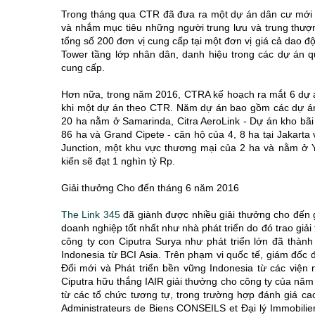
Trong tháng qua CTR đã đưa ra một dự án dân cư mới 
và nhắm mục tiêu những người trung lưu và trung thượn
tổng số 200 đơn vị cung cấp tại một đơn vị giá cả dao 
Tower tầng lớp nhân dân, danh hiệu trong các dự án q
cung cấp.
Hơn nữa, trong năm 2016, CTRA kế hoạch ra mắt 6 dự 
khi một dự án theo CTR. Năm dự án bao gồm các dự án n
20 ha nằm ở Samarinda, Citra AeroLink - Dự án kho bãi c
86 ha và Grand Cipete - căn hộ của 4, 8 ha tại Jakart
Junction, một khu vực thương mại của 2 ha và nằm ở Y
kiến sẽ đạt 1 nghìn tỷ Rp.
Giải thưởng Cho đến tháng 6 năm 2016
The Link 345
đã giành được nhiều giải thưởng cho đến 
doanh nghiệp tốt nhất như nhà phát triển do đó trao g
công ty con Ciputra Surya như phát triển lớn đã thà
Indonesia từ BCI Asia. Trên phạm vi quốc tế, giám đố
Đổi mới và Phát triển bền vững Indonesia từ các viện 
Ciputra hữu thắng IAIR giải thưởng cho công ty của năm 
từ các tổ chức tương tự, trong trường hợp đánh giá ca
Administrateurs de Biens CONSEILS et Đại lý Immobilier