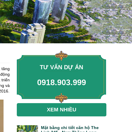
TƯ VẤN DỰ ÁN
a tăng
 động
 triển
0918.903.999
ăng và
2016.
XEM NHIỀU
Mặt bằng chi tiết căn hộ The