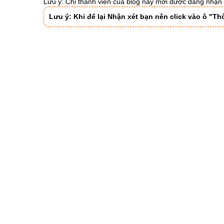
Lưu ý: Chỉ thành viên của blog này mới được đăng nhận 
Lưu ý: Khi để lại Nhận xét bạn nên click vào ô "T