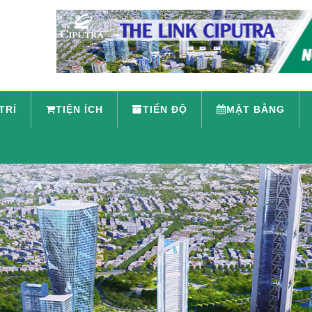
 TRÍ
TIỆN ÍCH
TIẾN ĐỘ
MẶT BẰNG